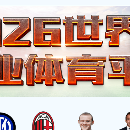
App下载
关于我们
体育看点
P与网页版入口｜畅享全球体育
球、篮球、电竞等项目的赛事资讯与数据内容， 支
聚焦热门体育内容， 助您轻松获取赛事动态，掌
手机App
网页版