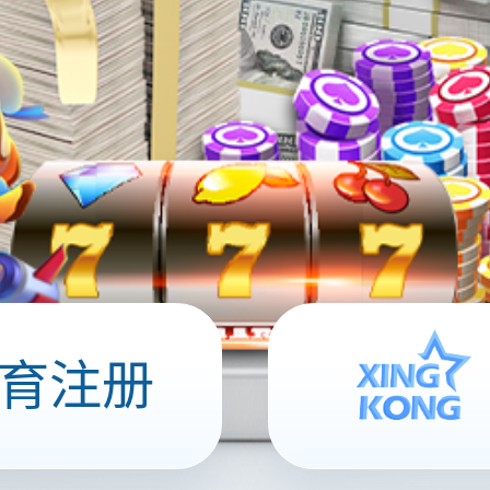
无疑是焦点之一。据悉，这位广东男篮的后卫因伤病原因需要恢
季的状态产生担忧。胡明轩作为广东男篮的核心球员之一，过去
困扰可能影响其发挥。不过，从积极角度看，这次调整或许能让他
但胡明轩的缺席无疑会考验球队的轮换战术。
策略遭质疑
最亮眼的故事。这位曾被广东男篮主帅杜峰评价不高的内线新星
高效得分和强硬防守，用赛场表现直接“打脸”了杜峰。这不仅让
长轨迹，无疑给广东男篮提了个醒：在培养新人时，需要更多耐
讨论。
体系再受检验
建队，这一动态同样值得关注。两名球员虽非超级巨星，但曾在
于福建队来说，这笔签约增强了阵容深度，尤其是补充了经验丰