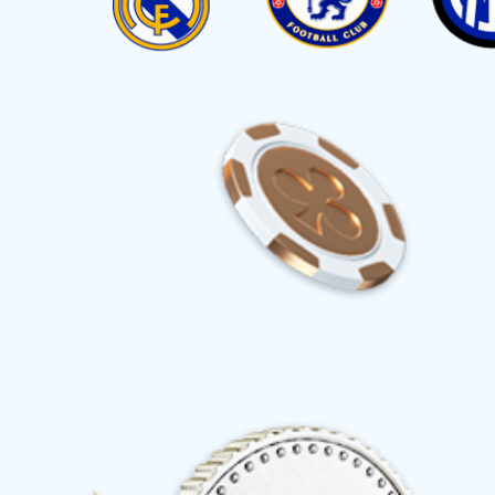
广东男篮最新动态！胡明轩离
建
2026-06-05 19:45
63 次阅读
近日，广东男篮接连传出多条重磅消息，
动态不仅折射出球队内部的人事变动，也
次的一系列事件，更是让人对球队的未来