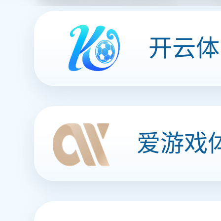
离队既是球员个人发展的需要，也侧面反
的一大看点。
综上所述，广东男篮的最新动态展现了职
长，而两旧将的签约则证明了广东体系的
平衡。对球迷来说，这些变动或许只是开
上一篇：
高考前最顶的buff来自主队评论区…