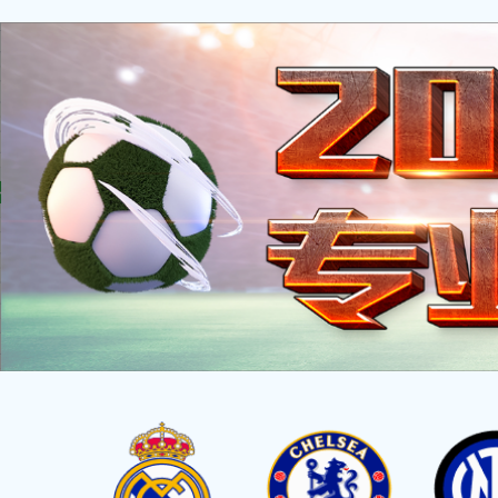
开云体育
AP
欢迎访问
开云体育
，提供全面覆盖足
千场比赛，