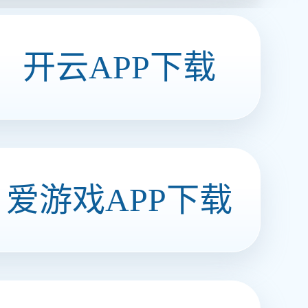
广东的战术理念带入新球队，将成为赛季中
泊乔的爆发则提醒球队注重年轻球员的成
健康、战术调整和人才培养上做出更精准的
下一篇：
杨立瑜右膝髌骨骨折术后复查良好