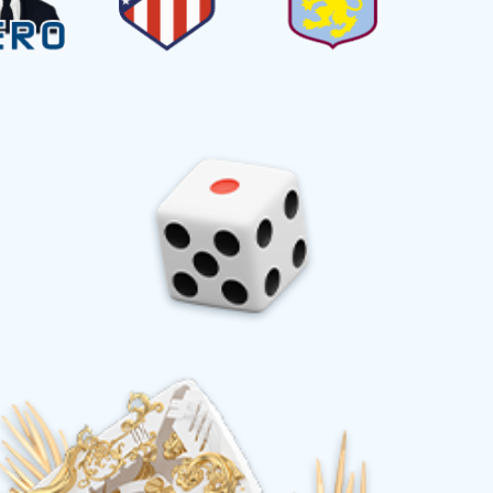
东两旧将签约福
首页
/
体育看
点
爆发表现，再到两名旧将的签约动向，这些
篮的每一步动作都牵动着联赛的神经，而这