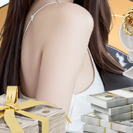
病调整成关键