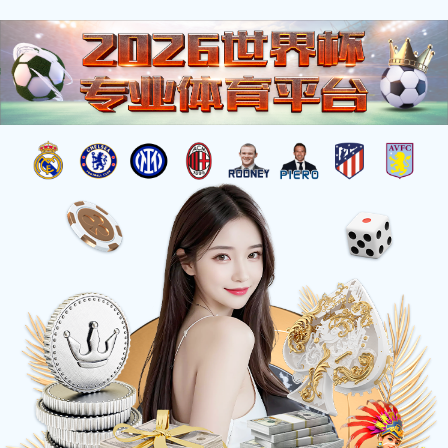
注册入口
开云体育
APP与网页版入口｜
畅享全球体育赛事与数据服务
欢迎访问
开云体育
，提供全面覆盖足球、篮
球、电竞等项目的赛事资讯与数据内容， 支持
APP下载
与
网页使用
，每日同步更新千场比
赛，聚焦热门体育内容， 助您轻松获取赛事动
态，掌握比赛节奏。
手机App
网页版