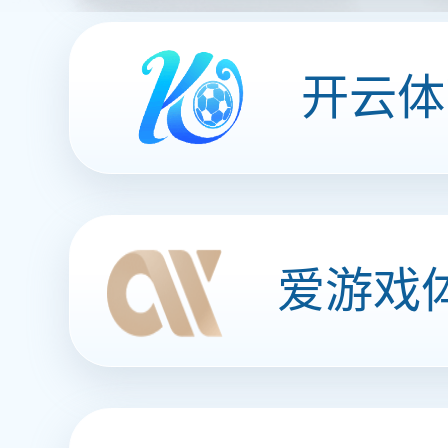
心理与经验：战术储备
除了技术层面的革新，心理素质与大赛经验
度无人能及。此次反手快撕提速的15%
术突破带来的心理自信，往往能在胶着的
量，而这份经过科学验证的战术储备，无
展望2027年世乒赛，陈梦的这套全新战
接速度的15%提升，或许正是那道区分
已为所有运动员树立了一个标杆：在竞技
上一篇：