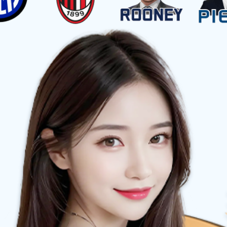
%，2027世乒赛战术储备引发关注
汇报赛中，一项数据引发了教练组与外界的高度关注：奥运冠军
她在即将到来的2027年世乒赛上增添了重要砝码，更让外界对
进，都预示着国乒在顶级对抗中可能采取的战术新思路。