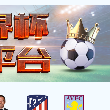
注册入口
赛事与数据服务
持
APP下载
与
网页使用
，每日同步更新
握比赛节奏。