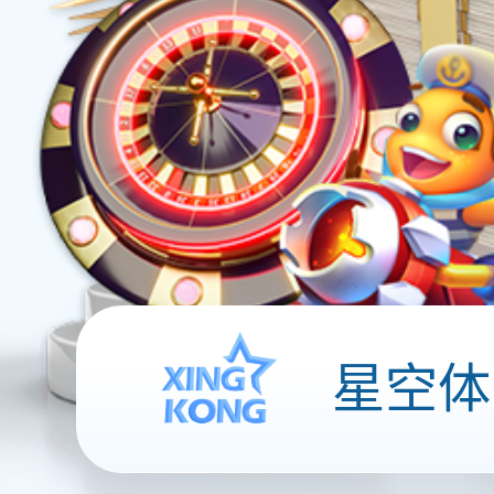
速度提升背后的技术革
陈梦的反手快撕技术，向来是她相持阶段
高效整合。根据教练组透露的信息，陈梦
畅。这种看似细微的改变，在实际对抗中
这成为陈梦应对年轻选手高强度冲击时的有
战术储备：从单一强项
值得注意的是，陈梦此次的战术储备并非
这意味着，当对手被迫适应她更快的反手
近台压制：
利用提速后的反手快撕，
中路突破：
针对对手的防守软肋，增
变线突击：
在相持球中突然变直线，
这套组合拳式的战术储备，显然是为应对