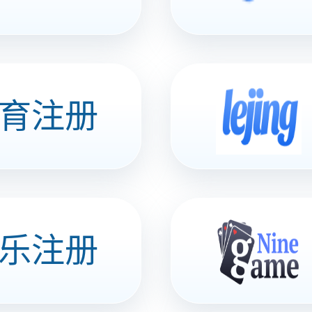
底，维金斯伤
，尽管球队拥有库里、汤普森和格...
联系我们
快速导航
App下载
关于我们
upport@26x16.com
隐私政策
用户协议
网站地图