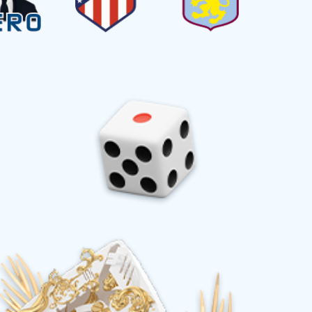
首页
/
体育看点
陈梦的反手快撕衔接速度相较此前提升了
其全新的战术储备产生了浓厚兴趣。作为女乒