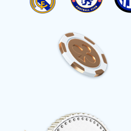
陈梦反手快撕衔接速度加快15
2026-06-06 15:03
64 次阅读
在近日结束的国乒内部多哈封闭训练成果
15%。这一技术细节的显著突破，不仅为
核心力量，陈梦在技术层面上的每一次精